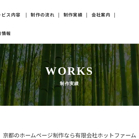
ービス内容
制作の流れ
制作実績
会社案内
用情報
web制作
更新・保守管理
WORKS
SEO対策
制作実績
下請け・外注
京都のホームページ制作なら有限会社ホットファーム