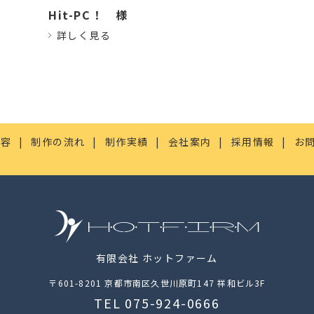
Hit-PC！
様
詳しく見る
内容
制作の流れ
制作実績
会社案内
採用情報
お
有限会社 ホットファーム
〒601-8201
京都市南区久世川原町147 祥和ビル3F
TEL 075-924-0666