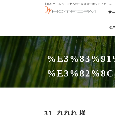
京都のホームページ制作なら有限会社ホットファーム
サ
採
%E3%83%91
%E3%82%8C
31_れれれ 様