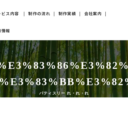
ービス内容
制作の流れ
制作実績
会社案内
用情報
web制作
更新・保守管理
%E3%83%86%E3%82
SEO対策
%E3%83%BB%E3%82
下請け・外注
パティスリー れ・れ・れ