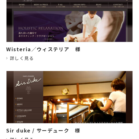
Wisteria／ウィステリア
様
詳しく見る
Sir duke / サーデューク
様