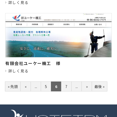
詳しく見る
有限会社ユーケー機工
様
詳しく見る
« 先頭
«
...
5
6
7
...
»
最後 »