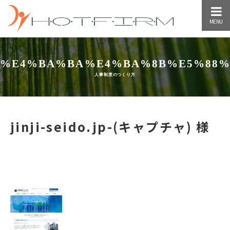
MENU
%E4%BA%BA%E4%BA%8B%E5%88%
人事制度のつくり方
jinji-seido.jp-(キャプチャ) 様