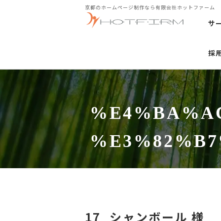
京都のホームページ制作なら有限会社ホットファーム
サ
採
%E4%BA%AC
%E3%82%B7
17_シャンボール 様