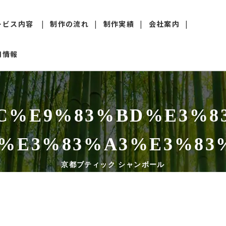
ービス内容
制作の流れ
制作実績
会社案内
用情報
web制作
更新・保守管理
%E9%83%BD%E3%83
SEO対策
%E3%83%A3%E3%83
下請け・外注
京都ブティック シャンボール