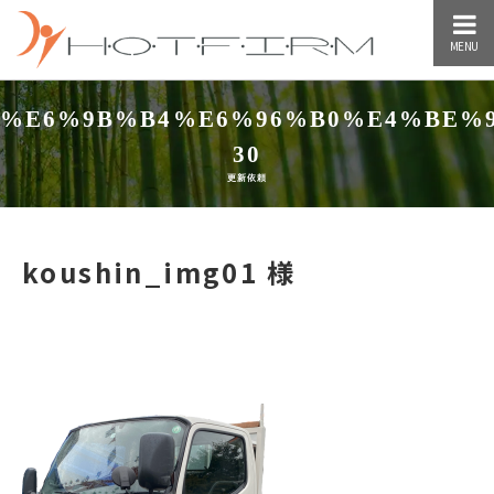
MENU
%E6%9B%B4%E6%96%B0%E4%BE%
30
更新依頼
koushin_img01 様